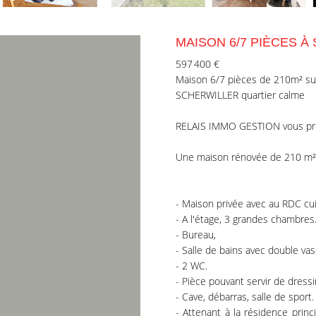
MAISON 6/7 PIÈCES À
597 400 €
Maison 6/7 pièces de 210m² su
SCHERWILLER quartier calme
RELAIS IMMO GESTION vous propo
Une maison rénovée de 210 m² b
- Maison privée avec au RDC cu
- A l'étage, 3 grandes chambres
- Bureau,
- Salle de bains avec double vas
- 2 WC.
- Pièce pouvant servir de dressi
- Cave, débarras, salle de sport.
- Attenant à la résidence pri