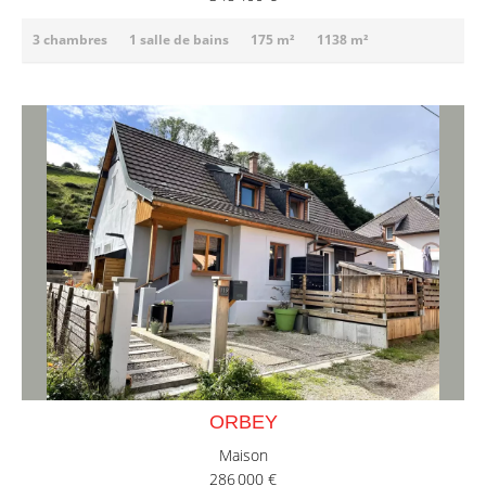
3 chambres
1 salle de bains
175 m²
1138 m²
ORBEY
Maison
286 000 €