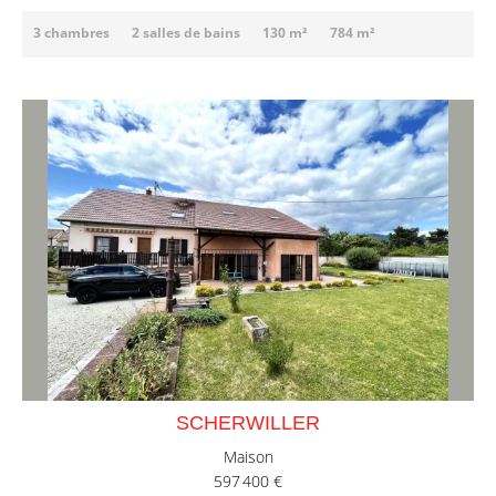
3 chambres
2 salles de bains
130 m²
784 m²
SCHERWILLER
Maison
597 400 €