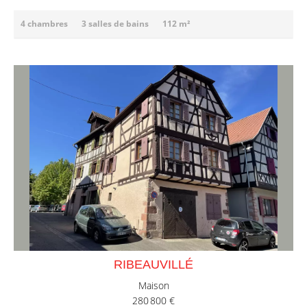
4 chambres
3 salles de bains
112 m²
RIBEAUVILLÉ
Maison
280 800 €