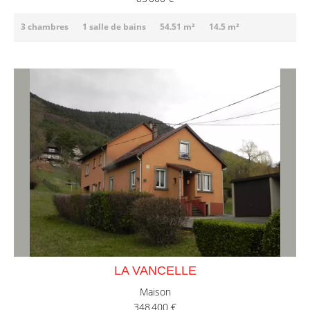
3 chambres
1 salle de bains
54.51 m²
14.5 m²
LA VANCELLE
Maison
348 400 €