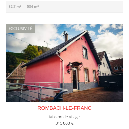
82.7 m²
584 m²
EXCLUSIVITÉ
ROMBACH-LE-FRANC
Maison de village
315 000 €