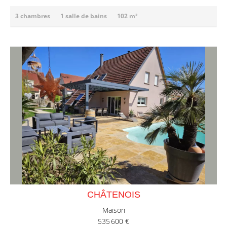
3 chambres
1 salle de bains
102 m²
CHÂTENOIS
Maison
535 600 €