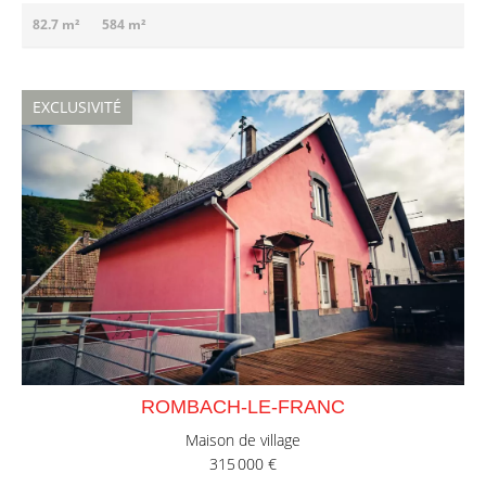
82.7 m²
584 m²
EXCLUSIVITÉ
ROMBACH-LE-FRANC
Maison de village
315 000 €