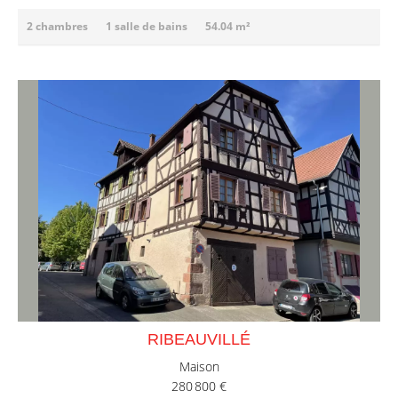
2 chambres
1 salle de bains
54.04 m²
RIBEAUVILLÉ
Maison
280 800 €