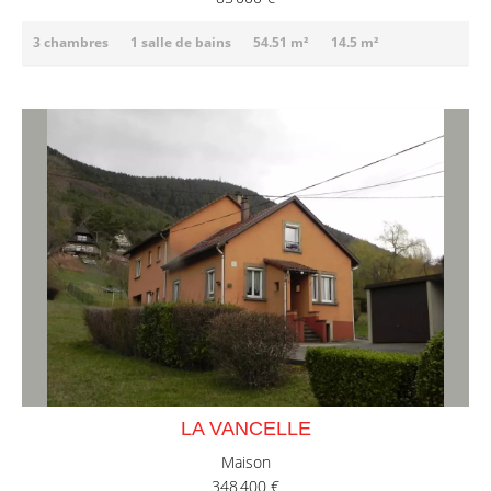
3 chambres
1 salle de bains
54.51 m²
14.5 m²
LA VANCELLE
Maison
348 400 €