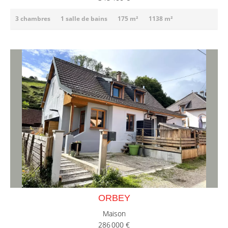
3 chambres
1 salle de bains
175 m²
1138 m²
ORBEY
Maison
286 000 €