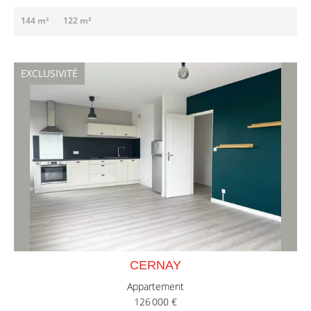
144 m²
122 m²
EXCLUSIVITÉ
CERNAY
Appartement
126 000 €