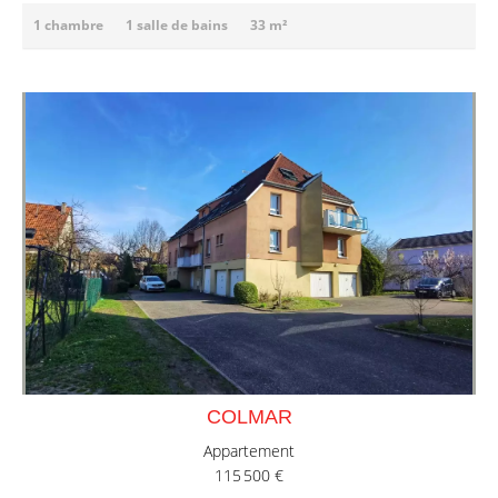
1 chambre
1 salle de bains
33 m²
COLMAR
Appartement
115 500 €